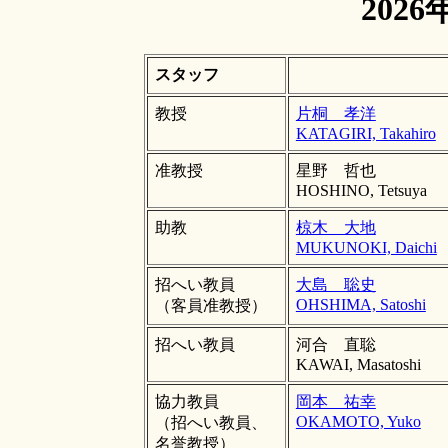
202
スタッフ
教授
片桐 孝洋
KATAGIRI, Takahiro
准教授
星野 哲也
HOSHINO, Tetsuya
助教
椋木 大地
MUKUNOKI, Daichi
招へい教員
大島 聡史
OHSHIMA, Satoshi
（客員准教授）
招へい教員
河合 直聡
KAWAI, Masatoshi
協力教員
岡本 祐幸
OKAMOTO, Yuko
（招へい教員、
名誉教授）