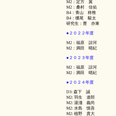
M2：定方 翼
M2：桑村 佳佑
B4：青山 柊惟
B4：梛尾 駿太
研究生：曹 亦東
●２０２２年度
M2：福原 諒河
M2：満田 晴紀
●２０２３年度
M2：福原 諒河
M2：満田 晴紀
●２０２４年度
D3: 森下 誠
M2: 羽生 達郎
M2: 湯淺 義尚
M2: 水島 慎吾
M2: 植野 貴大